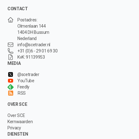
CONTACT
Postadres:
Olmenlaan 144
1404 DH Bussum
Nederland
info@scetrader.nl
+31 (0)6 - 29 01 69 30
KvK: 91139953
MEDIA
@scetrader
YouTube
Feedly
RSS
OVER SCE
Over SCE
Kernwaarden
Privacy
DIENSTEN