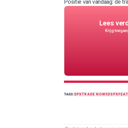
Positie van vandaag: de tr
Lees ver
Krijg toegang
TAGS:
SPX
TRADE NOW
5DSPX
FEA