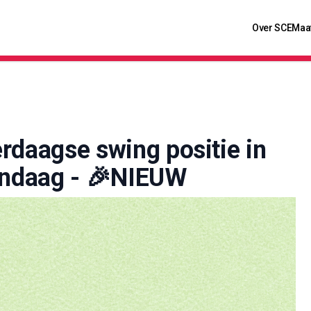
Over SCE
Maa
rdaagse swing positie in
andaag - 🎉NIEUW