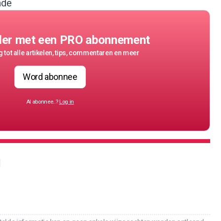
ade
der met een PRO abonnement
 tot alle artikelen, tips, commentaren en meer
Word abonnee
Al abonnee..?
Log in
T