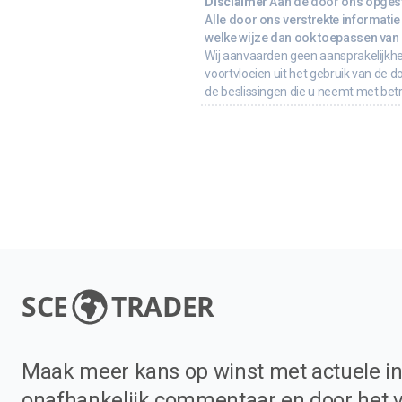
Disclaimer
Aan de door ons opgeste
Alle door ons verstrekte informatie 
welke wijze dan ook toepassen van d
Wij aanvaarden geen aansprakelijkhe
voortvloeien uit het gebruik van de d
de beslissingen die u neemt met bet
SCE
TRADER
Maak meer kans op winst met actuele in
onafhankelijk commentaar en door het 