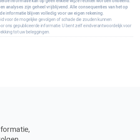
lde informatie kan op geen enkele wijze rechten worden ontleend.
en analyses zijn geheel vrijblijvend. Alle consequenties van het op
e informatie blijven volledig voor uw eigen rekening.
id voor de mogelijke gevolgen of schade die zouden kunnen
oor ons gepubliceerde informatie. U bent zelf eindverantwoordelijk voor
rekking tot uw beleggingen.
formatie,
volgen