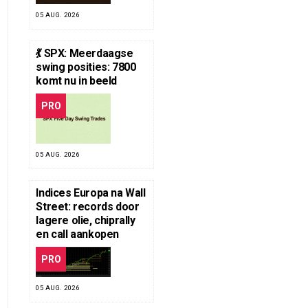
05 AUG. 2026
💃 SPX: Meerdaagse
swing posities: 7800
komt nu in beeld
PRO
05 AUG. 2026
Indices Europa na Wall
Street: records door
lagere olie, chiprally
en call aankopen
PRO
05 AUG. 2026