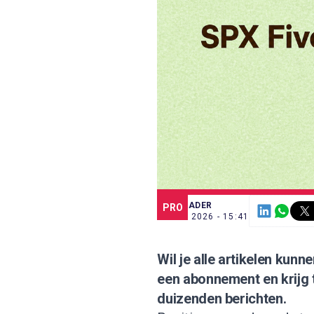
SCE TRADER
PRO
12 MEI 2026 - 15:41
Wil je alle artikelen kun
een abonnement
en krijg
duizenden berichten.