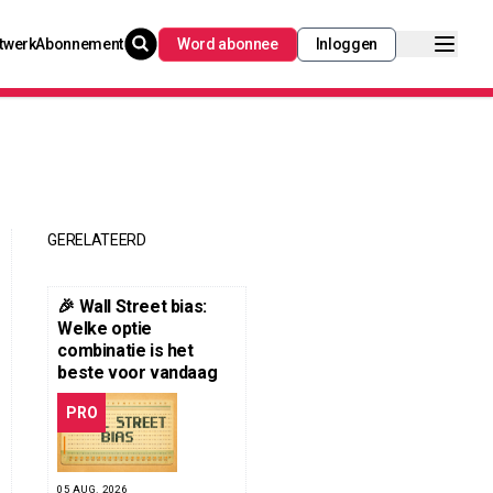
twerk
Abonnement
Word abonnee
Inloggen
GERELATEERD
🎉 Wall Street bias:
Welke optie
combinatie is het
beste voor vandaag
PRO
05 AUG. 2026