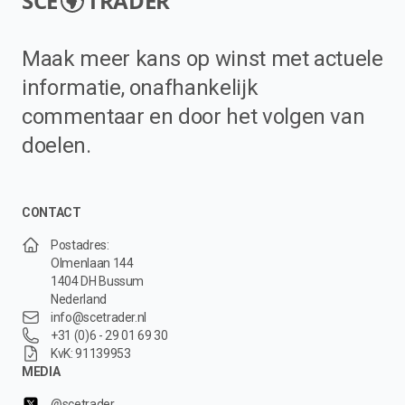
SCE
TRADER
Maak meer kans op winst met actuele
informatie, onafhankelijk
commentaar en door het volgen van
doelen.
CONTACT
Postadres:
Olmenlaan 144
1404 DH Bussum
Nederland
info@scetrader.nl
+31 (0)6 - 29 01 69 30
KvK: 91139953
MEDIA
@scetrader