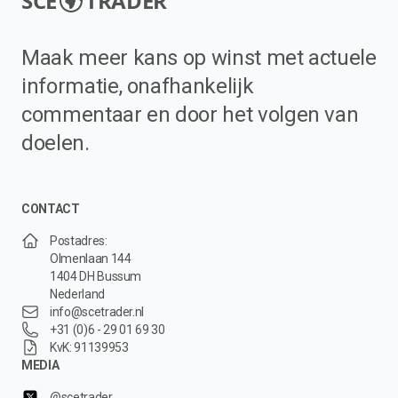
SCE
TRADER
Maak meer kans op winst met actuele
informatie, onafhankelijk
commentaar en door het volgen van
doelen.
CONTACT
Postadres:
Olmenlaan 144
1404 DH Bussum
Nederland
info@scetrader.nl
+31 (0)6 - 29 01 69 30
KvK: 91139953
MEDIA
@scetrader