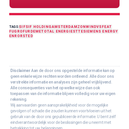
TAGS:
SIF
SIF HOLDING
AMSTERDAM
ZON
WIND
VS
FEAT
FUGRO
FUR
DEME
TOTAL ENERGIES
TTE
SIEMENS ENERGY
ENR
ORSTED
Disclaimer
Aan de door ons opgestelde informatie kan op
geen enkele wijze rechten worden ontleend. Alle door ons
verstrekte informatie en analyses zijn geheel vrijblijvend.
Alle consequenties van het op welke wijze dan ook
toepassen van de informatie blijven volledig voor uw eigen
rekening.
Wij aanvaarden geen aansprakelijkheid voor de mogelijke
gevolgen of schade die zouden kunnen voortvloeien uit het
gebruik van de door ons gepubliceerde informatie. U bent zelf
eindverantwoordelijk voor de beslissingen die u neemt met
betrekking tot uw beleggingen.