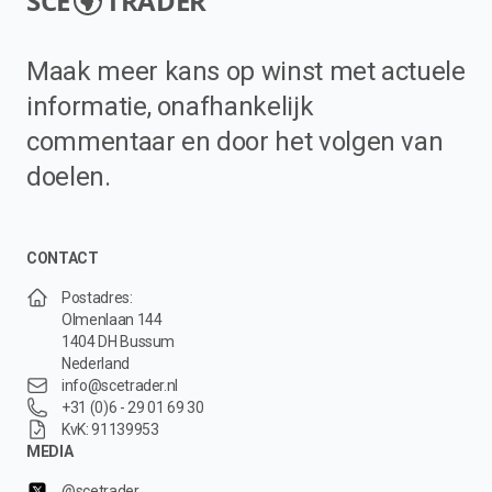
SCE
TRADER
Maak meer kans op winst met actuele
informatie, onafhankelijk
commentaar en door het volgen van
doelen.
CONTACT
Postadres:
Olmenlaan 144
1404 DH Bussum
Nederland
info@scetrader.nl
+31 (0)6 - 29 01 69 30
KvK: 91139953
MEDIA
@scetrader