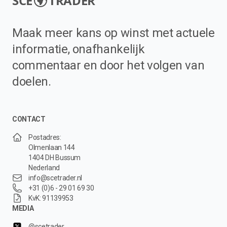
SCE
TRADER
Maak meer kans op winst met actuele
informatie, onafhankelijk
commentaar en door het volgen van
doelen.
CONTACT
Postadres:
Olmenlaan 144
1404 DH Bussum
Nederland
info@scetrader.nl
+31 (0)6 - 29 01 69 30
KvK: 91139953
MEDIA
@scetrader