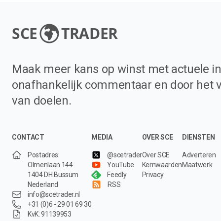
SCE
TRADER
Maak meer kans op winst met actuele in
onafhankelijk commentaar en door het 
van doelen.
CONTACT
MEDIA
OVER SCE
DIENSTEN
Postadres:
@scetrader
Over SCE
Adverteren
Olmenlaan 144
YouTube
Kernwaarden
Maatwerk
1404 DH Bussum
Feedly
Privacy
Nederland
RSS
info@scetrader.nl
+31 (0)6 - 29 01 69 30
KvK: 91139953