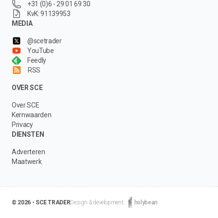
+31 (0)6 - 29 01 69 30
KvK: 91139953
MEDIA
@scetrader
YouTube
Feedly
RSS
OVER SCE
Over SCE
Kernwaarden
Privacy
DIENSTEN
Adverteren
Maatwerk
© 2026 - SCE TRADER
Design & development:
holybean