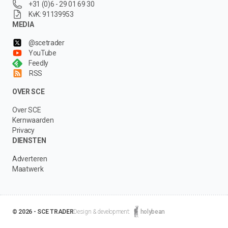
+31 (0)6 - 29 01 69 30
KvK: 91139953
MEDIA
@scetrader
YouTube
Feedly
RSS
OVER SCE
Over SCE
Kernwaarden
Privacy
DIENSTEN
Adverteren
Maatwerk
© 2026 - SCE TRADER
Design & development:
holybean