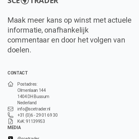
SCE
TRADER
Maak meer kans op winst met actuele
informatie, onafhankelijk
commentaar en door het volgen van
doelen.
CONTACT
Postadres:
Olmenlaan 144
1404 DH Bussum
Nederland
info@scetrader.nl
+31 (0)6 - 29 01 69 30
KvK: 91139953
MEDIA
@scetrader