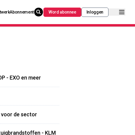
twerk
Abonnement
Word abonnee
Inloggen
OP - EXO en meer
n voor de sector
tuigbrandstoffen - KLM