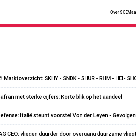
Over SCE
Maa
 Marktoverzicht: SKHY - SNDK - SHUR - RHM - HEI- SH
afran met sterke cijfers: Korte blik op het aandeel
efense: Italië steunt voorstel Von der Leyen - Gevolge
AG CEO: vliegen duurder door overgang duurzame vlieg