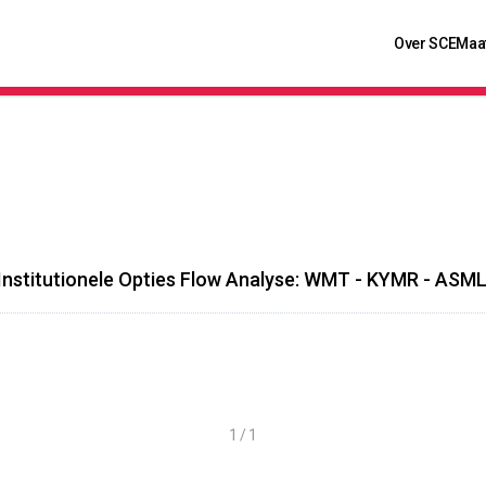
Over SCE
Maa
Institutionele Opties Flow Analyse: WMT - KYMR - ASM
1 / 1