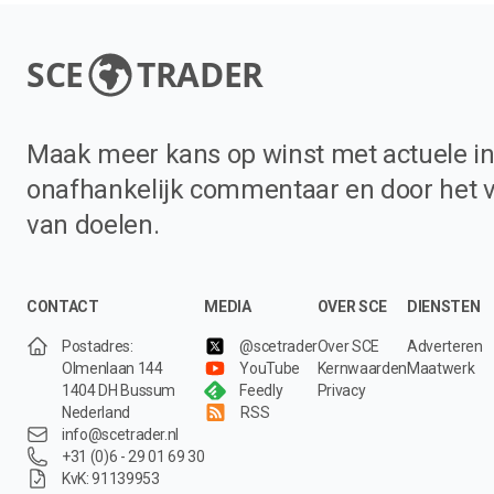
SCE
TRADER
Maak meer kans op winst met actuele in
onafhankelijk commentaar en door het 
van doelen.
CONTACT
MEDIA
OVER SCE
DIENSTEN
Postadres:
@scetrader
Over SCE
Adverteren
Olmenlaan 144
YouTube
Kernwaarden
Maatwerk
1404 DH Bussum
Feedly
Privacy
Nederland
RSS
info@scetrader.nl
+31 (0)6 - 29 01 69 30
KvK: 91139953