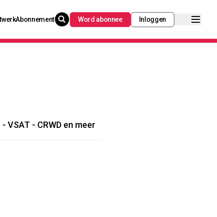
twerk
Abonnement
Word abonnee
Inloggen
L - VSAT - CRWD en meer