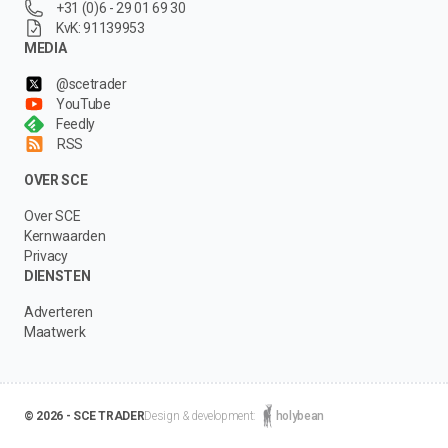
+31 (0)6 - 29 01 69 30
KvK: 91139953
MEDIA
@scetrader
YouTube
Feedly
RSS
OVER SCE
Over SCE
Kernwaarden
Privacy
DIENSTEN
Adverteren
Maatwerk
© 2026 - SCE TRADER
Design & development:
holybean