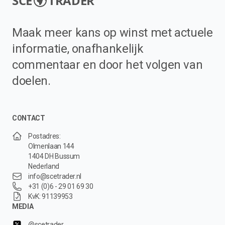
SCE
TRADER
Maak meer kans op winst met actuele
informatie, onafhankelijk
commentaar en door het volgen van
doelen.
CONTACT
Postadres:
Olmenlaan 144
1404 DH Bussum
Nederland
info@scetrader.nl
+31 (0)6 - 29 01 69 30
KvK: 91139953
MEDIA
@scetrader