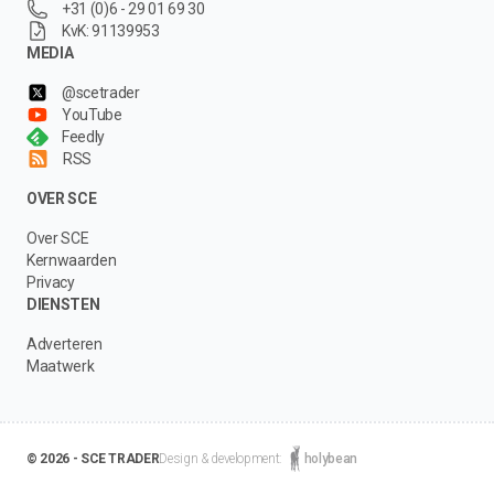
+31 (0)6 - 29 01 69 30
KvK: 91139953
MEDIA
@scetrader
YouTube
Feedly
RSS
OVER SCE
Over SCE
Kernwaarden
Privacy
DIENSTEN
Adverteren
Maatwerk
© 2026 - SCE TRADER
Design & development:
holybean