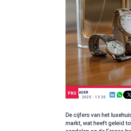
SCE TRADER
PRO
16 JAN. 2025 - 13:20
De cijfers van het luxehu
markt, wat heeft geleid to