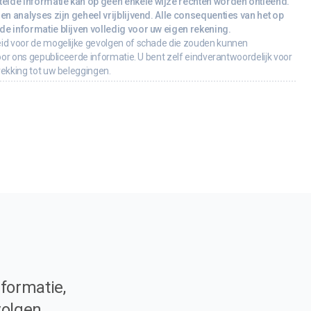
lde informatie kan op geen enkele wijze rechten worden ontleend.
en analyses zijn geheel vrijblijvend. Alle consequenties van het op
e informatie blijven volledig voor uw eigen rekening.
id voor de mogelijke gevolgen of schade die zouden kunnen
oor ons gepubliceerde informatie. U bent zelf eindverantwoordelijk voor
rekking tot uw beleggingen.
formatie,
volgen