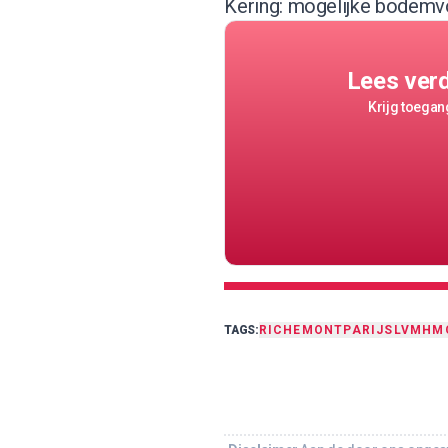
Kering: mogelijke bodem
Lees ver
Krijg toegang
TAGS:
RICHEMONT
PARIJS
LVMH
M