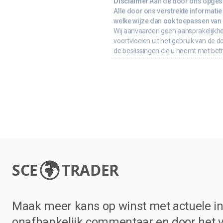
Disclaimer
Aan de door ons opgeste
Alle door ons verstrekte informatie 
welke wijze dan ook toepassen van d
Wij aanvaarden geen aansprakelijkhe
voortvloeien uit het gebruik van de d
de beslissingen die u neemt met bet
SCE
TRADER
Maak meer kans op winst met actuele in
onafhankelijk commentaar en door het 