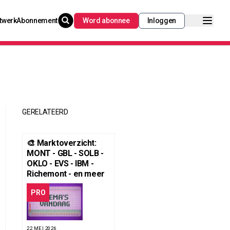
twerk
Abonnement
Word abonnee
Inloggen
GERELATEERD
🎨 Marktoverzicht:
MONT - GBL - SOLB -
OKLO - EVS - IBM -
Richemont - en meer
PRO
22 MEI 2026