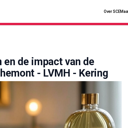
Over SCE
Maa
 en de impact van de
ichemont - LVMH - Kering