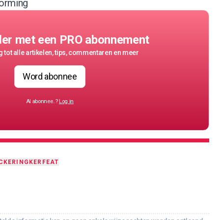
vorming
der met een PRO abonnement
 tot alle artikelen, tips, commentaren en meer
Word abonnee
Al abonnee..?
Log in
C
KERING
KER
FEAT