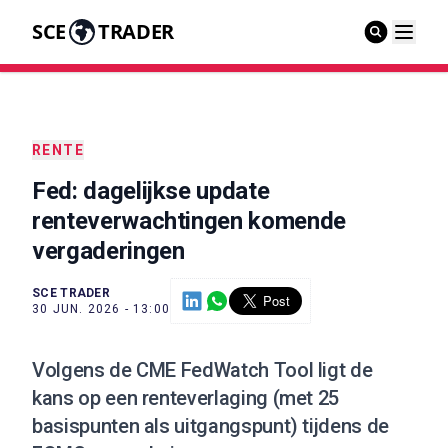
SCE
TRADER
RENTE
Fed: dagelijkse update
renteverwachtingen komende
vergaderingen
SCE TRADER
30 JUN. 2026 - 13:00
Volgens de CME FedWatch Tool ligt de
kans op een renteverlaging (met 25
basispunten als uitgangspunt) tijdens de