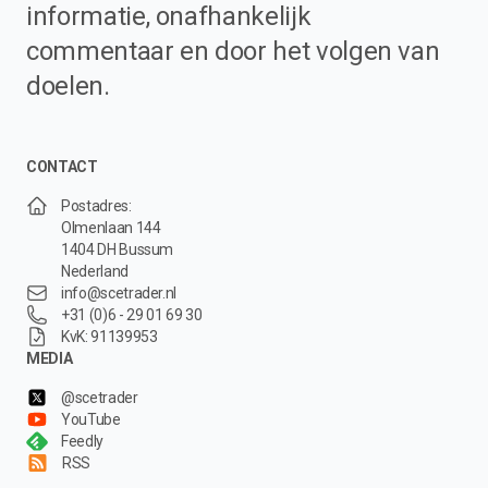
informatie, onafhankelijk
commentaar en door het volgen van
doelen.
CONTACT
Postadres:
Olmenlaan 144
1404 DH Bussum
Nederland
info@scetrader.nl
+31 (0)6 - 29 01 69 30
KvK: 91139953
MEDIA
@scetrader
YouTube
Feedly
RSS