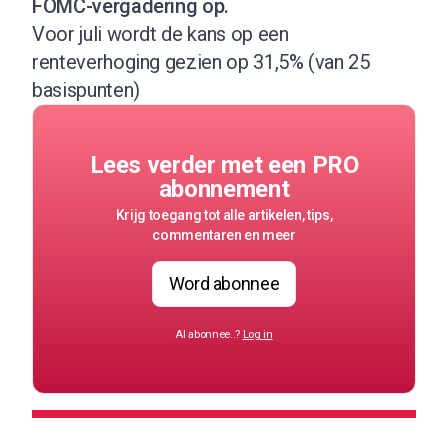
FOMC-vergadering op.
Voor juli
wordt de kans op een
renteverhoging gezien op 31,5% (van 25
basispunten)
Lees verder met een PRO
abonnement
Krijg toegang tot alle artikelen, tips,
commentaren en meer
Word abonnee
Al abonnee..?
Log in