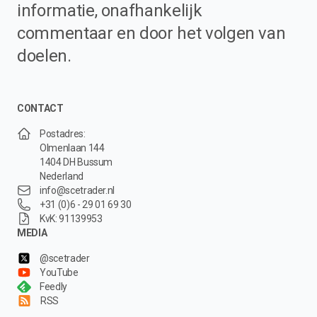
informatie, onafhankelijk
commentaar en door het volgen van
doelen.
CONTACT
Postadres:
Olmenlaan 144
1404 DH Bussum
Nederland
info@scetrader.nl
+31 (0)6 - 29 01 69 30
KvK: 91139953
MEDIA
@scetrader
YouTube
Feedly
RSS