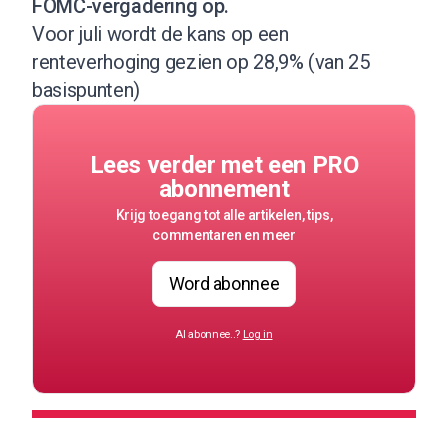
FOMC-vergadering op.
Voor juli
wordt de kans op een
renteverhoging gezien op 28,9% (van 25
basispunten)
Lees verder met een PRO
abonnement
Krijg toegang tot alle artikelen, tips,
commentaren en meer
Word abonnee
Al abonnee..?
Log in