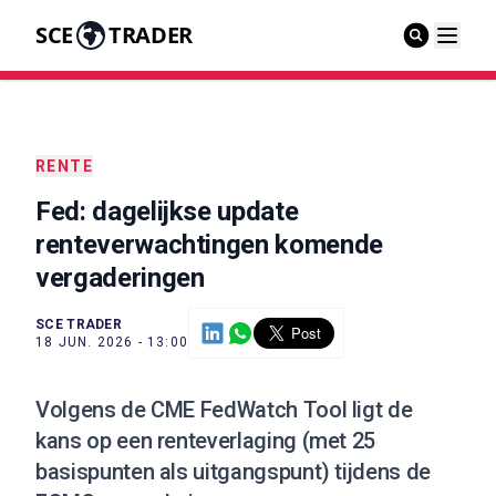
SCE
TRADER
RENTE
Fed: dagelijkse update
renteverwachtingen komende
vergaderingen
SCE TRADER
18 JUN. 2026 - 13:00
Volgens de CME FedWatch Tool ligt de
kans op een renteverlaging (met 25
basispunten als uitgangspunt) tijdens de