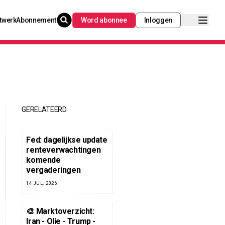
twerk
Abonnement
Word abonnee
Inloggen
GERELATEERD
Fed: dagelijkse update
renteverwachtingen
komende
vergaderingen
14 JUL. 2026
🎨 Marktoverzicht:
Iran - Olie - Trump -