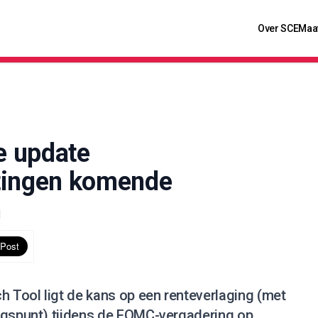
Over SCE
Maa
e update
tingen komende
n
Tool ligt de kans op een renteverlaging (met
ngspunt) tijdens de FOMC-vergadering op.