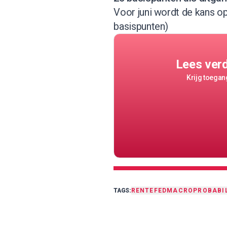
Voor juni
wordt de kans op
basispunten)
Lees ver
Krijg toegang
TAGS:
RENTE
FED
MACRO
PROBABIL