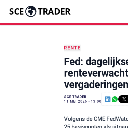
SCE
TRADER
RENTE
Fed: dagelijks
renteverwach
vergaderinge
SCE TRADER
11 MEI 2026 - 13:00
Volgens de CME FedWatch 
25 basispunten als uitga