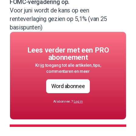
FOMC-vergadering op.
Voor juni
wordt de kans op een
renteverlaging gezien op 5,1% (van 25
basispunten)
Lees verder met een PRO
abonnement
Krijg toegang tot alle artikelen, tips,
commentaren en meer
Word abonnee
Al abonnee..?
Log in