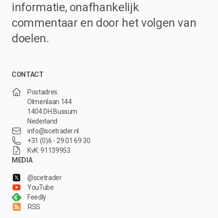
informatie, onafhankelijk
commentaar en door het volgen van
doelen.
CONTACT
Postadres:
Olmenlaan 144
1404 DH Bussum
Nederland
info@scetrader.nl
+31 (0)6 - 29 01 69 30
KvK: 91139953
MEDIA
@scetrader
YouTube
Feedly
RSS