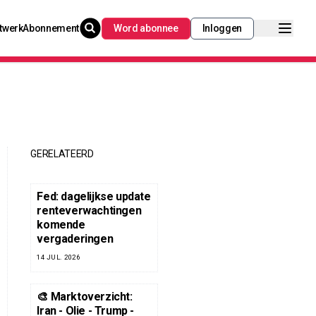
twerk
Abonnement
Word abonnee
Inloggen
GERELATEERD
Fed: dagelijkse update
renteverwachtingen
komende
vergaderingen
14 JUL. 2026
🎨 Marktoverzicht:
Iran - Olie - Trump -