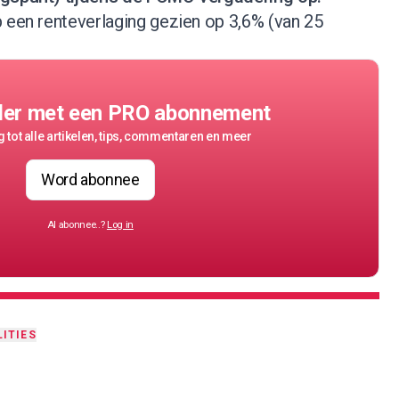
 een renteverlaging gezien op 3,6% (van 25
der met een PRO abonnement
 tot alle artikelen, tips, commentaren en meer
Word abonnee
Al abonnee..?
Log in
ITIES