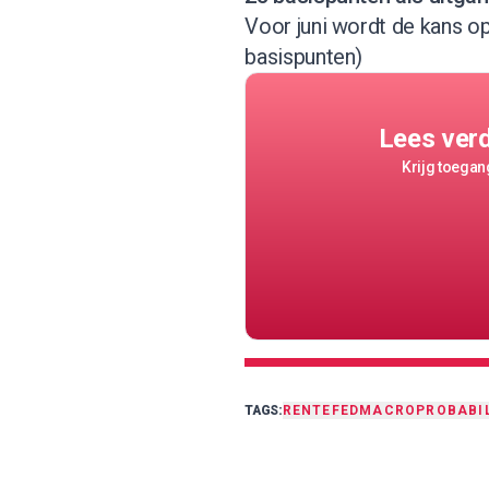
Voor juni
wordt de kans op
basispunten)
Lees ver
Krijg toegang
TAGS:
RENTE
FED
MACRO
PROBABIL