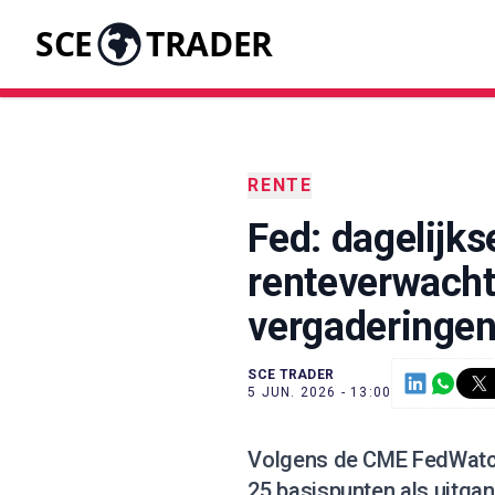
SCE
TRADER
RENTE
Fed: dagelijks
renteverwach
vergaderinge
SCE TRADER
5 JUN. 2026 - 13:00
Volgens de CME FedWatch 
25 basispunten als uitga