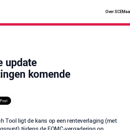
Over SCE
Maa
e update
tingen komende
n
Tool ligt de kans op een renteverlaging (met
ngspunt) tijdens de FOMC-vergadering op.