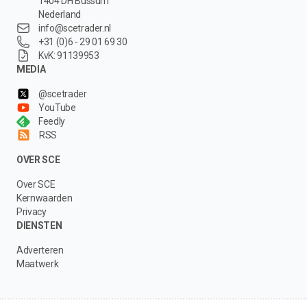
1404 DH Bussum
Nederland
info@scetrader.nl
+31 (0)6 - 29 01 69 30
KvK: 91139953
MEDIA
@scetrader
YouTube
Feedly
RSS
OVER SCE
Over SCE
Kernwaarden
Privacy
DIENSTEN
Adverteren
Maatwerk