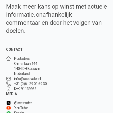
Maak meer kans op winst met actuele
informatie, onafhankelijk
commentaar en door het volgen van
doelen.
CONTACT
Postadres:
Olmenlaan 144
1404 DH Bussum
Nederland
info@scetrader.nl
+31 (0)6 - 29 01 69 30
KvK: 91139953
MEDIA
@scetrader
YouTube
Feedly