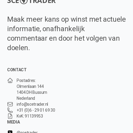
SCE
TRADER
Maak meer kans op winst met actuele
informatie, onafhankelijk
commentaar en door het volgen van
doelen.
CONTACT
Postadres:
Olmenlaan 144
1404 DH Bussum
Nederland
info@scetrader.nl
+31 (0)6 - 29 01 69 30
KvK: 91139953
MEDIA
@scetrader