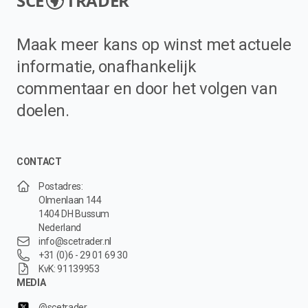
SCE
TRADER
Maak meer kans op winst met actuele
informatie, onafhankelijk
commentaar en door het volgen van
doelen.
CONTACT
Postadres:
Olmenlaan 144
1404 DH Bussum
Nederland
info@scetrader.nl
+31 (0)6 - 29 01 69 30
KvK: 91139953
MEDIA
@scetrader