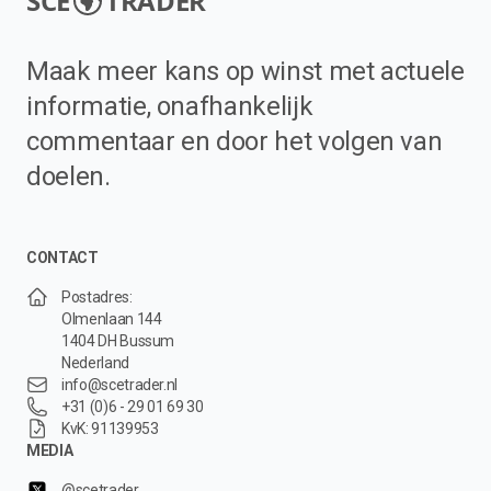
SCE
TRADER
Maak meer kans op winst met actuele
informatie, onafhankelijk
commentaar en door het volgen van
doelen.
CONTACT
Postadres:
Olmenlaan 144
1404 DH Bussum
Nederland
info@scetrader.nl
+31 (0)6 - 29 01 69 30
KvK: 91139953
MEDIA
@scetrader