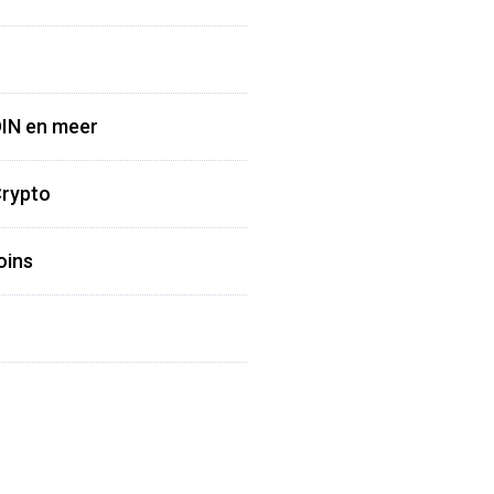
OIN en meer
Crypto
oins