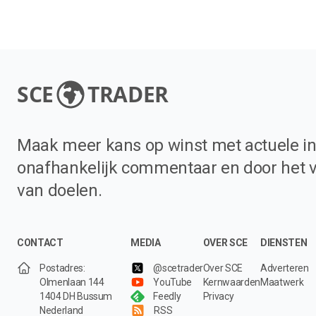
SCE
TRADER
Maak meer kans op winst met actuele in
onafhankelijk commentaar en door het 
van doelen.
CONTACT
MEDIA
OVER SCE
DIENSTEN
Postadres:
@scetrader
Over SCE
Adverteren
Olmenlaan 144
YouTube
Kernwaarden
Maatwerk
1404 DH Bussum
Feedly
Privacy
Nederland
RSS