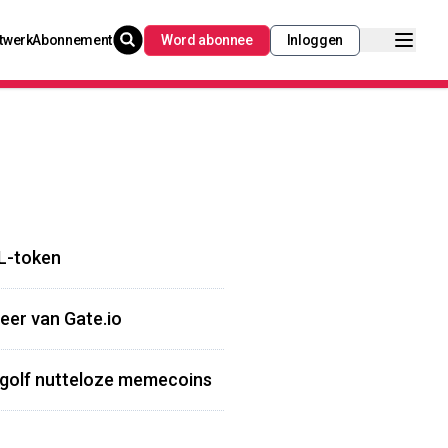
twerk
Abonnement
Word abonnee
Inloggen
OL-token
eer van Gate.io
 golf nutteloze memecoins