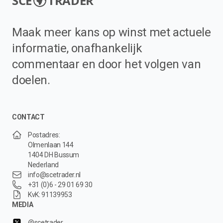
SCE
TRADER
Maak meer kans op winst met actuele
informatie, onafhankelijk
commentaar en door het volgen van
doelen.
CONTACT
Postadres:
Olmenlaan 144
1404 DH Bussum
Nederland
info@scetrader.nl
+31 (0)6 - 29 01 69 30
KvK: 91139953
MEDIA
@scetrader