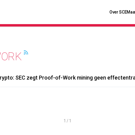
Over SCE
Maa
WORK
rypto: SEC zegt Proof-of-Work mining geen effectentran
1 / 1