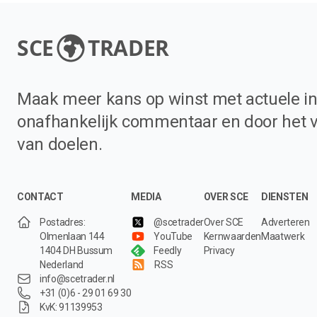
SCE
TRADER
Maak meer kans op winst met actuele in
onafhankelijk commentaar en door het 
van doelen.
CONTACT
MEDIA
OVER SCE
DIENSTEN
Postadres:
@scetrader
Over SCE
Adverteren
Olmenlaan 144
YouTube
Kernwaarden
Maatwerk
1404 DH Bussum
Feedly
Privacy
Nederland
RSS
info@scetrader.nl
+31 (0)6 - 29 01 69 30
KvK: 91139953