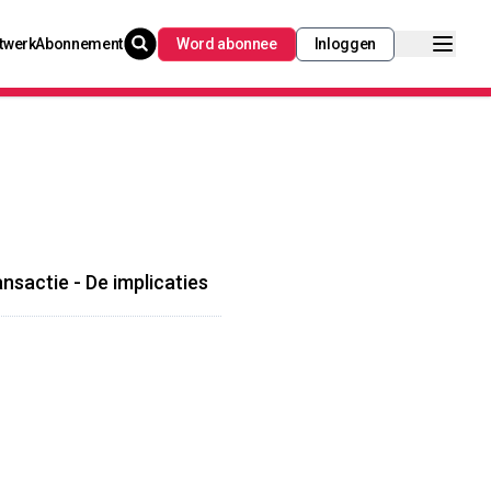
twerk
Abonnement
Word abonnee
Inloggen
sactie - De implicaties