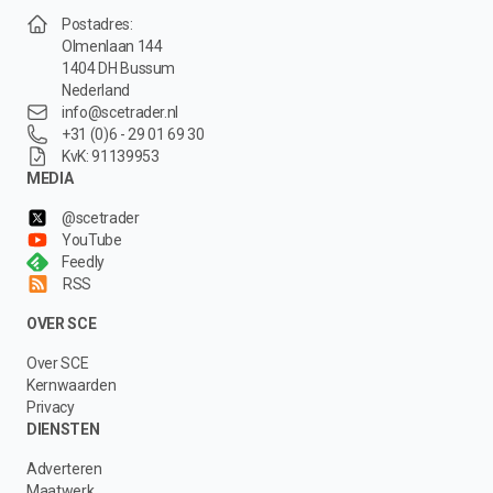
Postadres:
Olmenlaan 144
1404 DH Bussum
Nederland
info@scetrader.nl
+31 (0)6 - 29 01 69 30
KvK: 91139953
MEDIA
@scetrader
YouTube
Feedly
RSS
OVER SCE
Over SCE
Kernwaarden
Privacy
DIENSTEN
Adverteren
Maatwerk