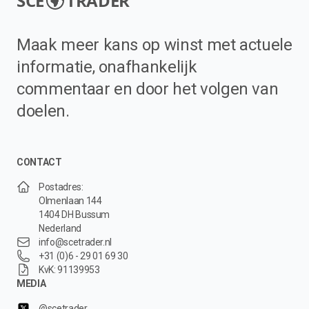
SCE
TRADER
Maak meer kans op winst met actuele
informatie, onafhankelijk
commentaar en door het volgen van
doelen.
CONTACT
Postadres:
Olmenlaan 144
1404 DH Bussum
Nederland
info@scetrader.nl
+31 (0)6 - 29 01 69 30
KvK: 91139953
MEDIA
@scetrader