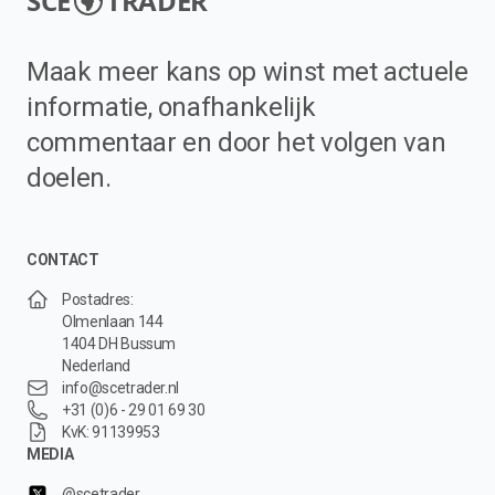
SCE
TRADER
Maak meer kans op winst met actuele
informatie, onafhankelijk
commentaar en door het volgen van
doelen.
CONTACT
Postadres:
Olmenlaan 144
1404 DH Bussum
Nederland
info@scetrader.nl
+31 (0)6 - 29 01 69 30
KvK: 91139953
MEDIA
@scetrader