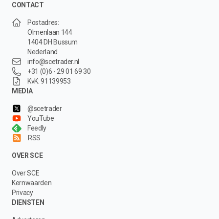
CONTACT
Postadres:
Olmenlaan 144
1404 DH Bussum
Nederland
info@scetrader.nl
+31 (0)6 - 29 01 69 30
KvK: 91139953
MEDIA
@scetrader
YouTube
Feedly
RSS
OVER SCE
Over SCE
Kernwaarden
Privacy
DIENSTEN