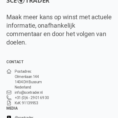
SCE
TRADER
Maak meer kans op winst met actuele
informatie, onafhankelijk
commentaar en door het volgen van
doelen.
CONTACT
Postadres:
Olmenlaan 144
1404 DH Bussum
Nederland
info@scetrader.nl
+31 (0)6 - 29 01 69 30
KvK: 91139953
MEDIA
@scetrader