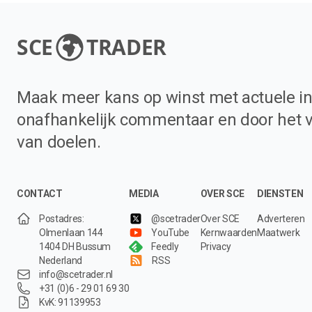
SCE
TRADER
Maak meer kans op winst met actuele in
onafhankelijk commentaar en door het 
van doelen.
CONTACT
MEDIA
OVER SCE
DIENSTEN
Postadres:
@scetrader
Over SCE
Adverteren
Olmenlaan 144
YouTube
Kernwaarden
Maatwerk
1404 DH Bussum
Feedly
Privacy
Nederland
RSS
info@scetrader.nl
+31 (0)6 - 29 01 69 30
KvK: 91139953