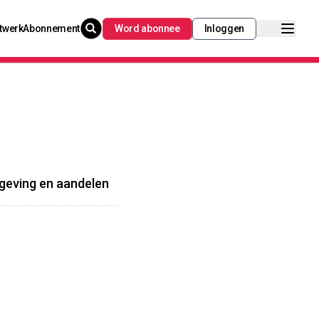
twerk
Abonnement
Word abonnee
Inloggen
lgeving en aandelen