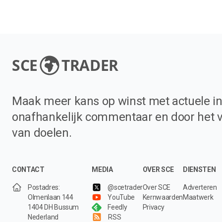
SCE
TRADER
Maak meer kans op winst met actuele in
onafhankelijk commentaar en door het 
van doelen.
CONTACT
MEDIA
OVER SCE
DIENSTEN
Postadres:
@scetrader
Over SCE
Adverteren
Olmenlaan 144
YouTube
Kernwaarden
Maatwerk
1404 DH Bussum
Feedly
Privacy
Nederland
RSS