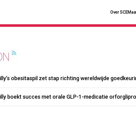
Over SCE
Maa
ON
Lilly’s obesitaspil zet stap richting wereldwijde goedkeur
Lilly boekt succes met orale GLP-1-medicatie orforglipron