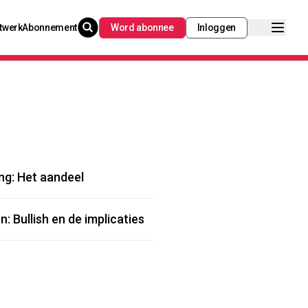
twerk
Abonnement
Word abonnee
Inloggen
ing: Het aandeel
: Bullish en de implicaties