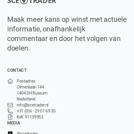
SCE
TRADER
Maak meer kans op winst met actuele
informatie, onafhankelijk
commentaar en door het volgen van
doelen.
CONTACT
Postadres:
Olmenlaan 144
1404 DH Bussum
Nederland
info@scetrader.nl
+31 (0)6 - 29 01 69 30
KvK: 91139953
MEDIA
@scetrader