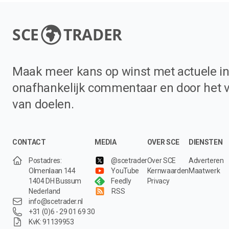
SCE
TRADER
Maak meer kans op winst met actuele in
onafhankelijk commentaar en door het 
van doelen.
CONTACT
MEDIA
OVER SCE
DIENSTEN
Postadres:
@scetrader
Over SCE
Adverteren
Olmenlaan 144
YouTube
Kernwaarden
Maatwerk
1404 DH Bussum
Feedly
Privacy
Nederland
RSS
info@scetrader.nl
+31 (0)6 - 29 01 69 30
KvK: 91139953