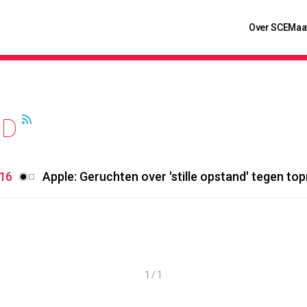
Over SCE
Maa
ND
:16
Apple: Geruchten over 'stille opstand' tegen t
1 / 1