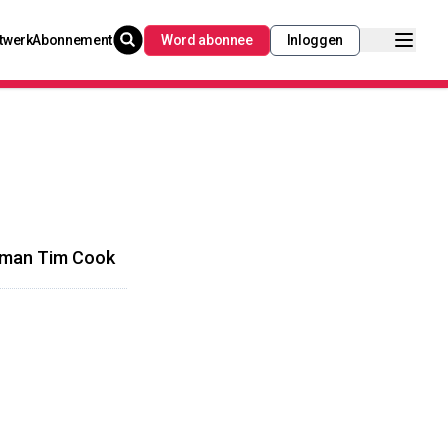
twerk
Abonnement
Word abonnee
Inloggen
opman Tim Cook