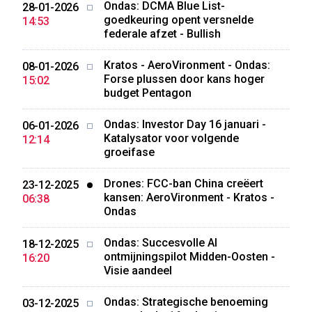
Ondas: DCMA Blue List-
28-01-2026
goedkeuring opent versnelde
14:53
federale afzet - Bullish
Kratos - AeroVironment - Ondas:
08-01-2026
Forse plussen door kans hoger
15:02
budget Pentagon
Ondas: Investor Day 16 januari -
06-01-2026
Katalysator voor volgende
12:14
groeifase
Drones: FCC-ban China creëert
23-12-2025
kansen: AeroVironment - Kratos -
06:38
Ondas
Ondas: Succesvolle AI
18-12-2025
ontmijningspilot Midden-Oosten -
16:20
Visie aandeel
Ondas: Strategische benoeming
03-12-2025