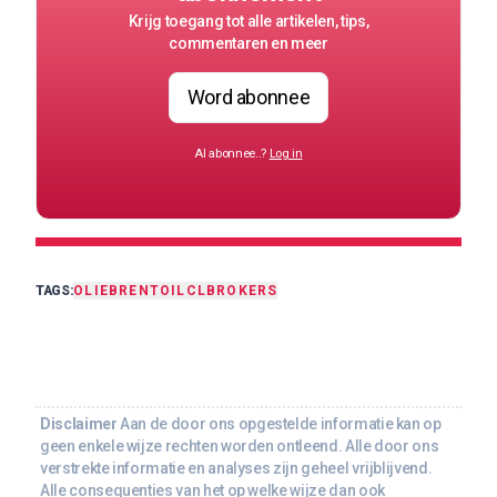
Krijg toegang tot alle artikelen, tips,
commentaren en meer
Word abonnee
Al abonnee..?
Log in
TAGS:
OLIE
BRENT
OIL
CL
BROKERS
Disclaimer
Aan de door ons opgestelde informatie kan op
geen enkele wijze rechten worden ontleend. Alle door ons
verstrekte informatie en analyses zijn geheel vrijblijvend.
Alle consequenties van het op welke wijze dan ook