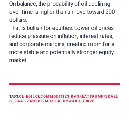
On balance, the probability of oil declining
over time is higher than a move toward 200
dollars.
That is bullish for equities. Lower oil prices
reduce pressure on inflation, interest rates,
and corporate margins, creating room for a
more stable and potentially stronger equity
market.
TAGS:
OLIE
OIL
CL
COMMODITIES
IRAN
FEAT
TRUMP
ISRAEL
STRAAT VAN HORMUZ
IEA
FORWARD CURVE