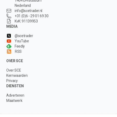
1404 DH Bussum
Nederland
info@scetrader.nl
+31 (0)6 - 29 01 69 30
KvK: 91139953
MEDIA
@scetrader
YouTube
Feedly
RSS
OVER SCE
Over SCE
Kernwaarden
Privacy
DIENSTEN
Adverteren
Maatwerk