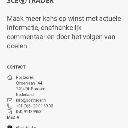
SCE
TRADER
Maak meer kans op winst met actuele
informatie, onafhankelijk
commentaar en door het volgen van
doelen.
CONTACT
Postadres:
Olmenlaan 144
1404 DH Bussum
Nederland
info@scetrader.nl
+31 (0)6 - 29 01 69 30
KvK: 91139953
MEDIA
@scetrader