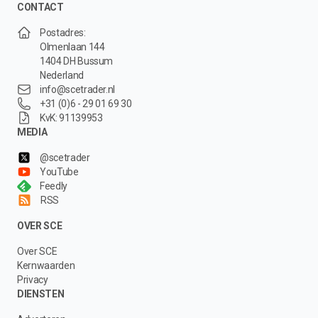
CONTACT
Postadres:
Olmenlaan 144
1404 DH Bussum
Nederland
info@scetrader.nl
+31 (0)6 - 29 01 69 30
KvK: 91139953
MEDIA
@scetrader
YouTube
Feedly
RSS
OVER SCE
Over SCE
Kernwaarden
Privacy
DIENSTEN