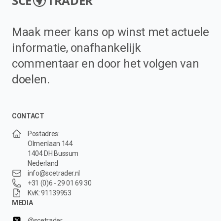
SCE
TRADER
Maak meer kans op winst met actuele
informatie, onafhankelijk
commentaar en door het volgen van
doelen.
CONTACT
Postadres:
Olmenlaan 144
1404 DH Bussum
Nederland
info@scetrader.nl
+31 (0)6 - 29 01 69 30
KvK: 91139953
MEDIA
@scetrader