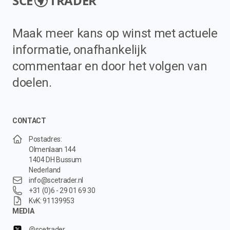
SCE
TRADER
Maak meer kans op winst met actuele
informatie, onafhankelijk
commentaar en door het volgen van
doelen.
CONTACT
Postadres:
Olmenlaan 144
1404 DH Bussum
Nederland
info@scetrader.nl
+31 (0)6 - 29 01 69 30
KvK: 91139953
MEDIA
@scetrader