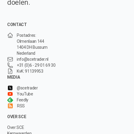
doelen.
CONTACT
Postadres:
Olmenlaan 144
1404 DH Bussum
Nederland
info@scetrader.nl
+31 (0)6 - 29 01 69 30
KvK: 91139953
MEDIA
@scetrader
YouTube
Feedly
RSS
OVER SCE
Over SCE
Kernwaarden