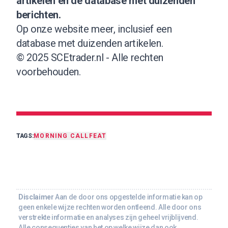
artikelen en de database met duizenden
berichten.
Op onze website meer, inclusief een
database met duizenden artikelen
.
© 2025 SCEtrader.nl - Alle rechten
voorbehouden.
TAGS:
MORNING CALL
FEAT
Disclaimer
Aan de door ons opgestelde informatie kan op
geen enkele wijze rechten worden ontleend. Alle door ons
verstrekte informatie en analyses zijn geheel vrijblijvend.
Alle consequenties van het op welke wijze dan ook