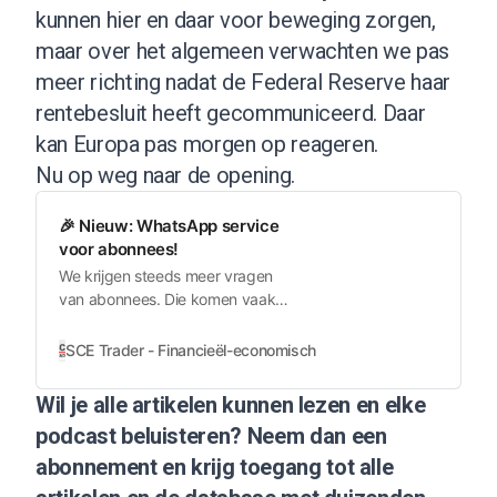
kunnen hier en daar voor beweging zorgen,
maar over het algemeen verwachten we pas
meer richting nadat de Federal Reserve haar
rentebesluit heeft gecommuniceerd. Daar
kan Europa pas morgen op reageren.
Nu op weg naar de opening.
🎉 Nieuw: WhatsApp service
voor abonnees!
We krijgen steeds meer vragen
van abonnees. Die komen vaak
per e-mail binnen. Om het
makkelijker te maken, kan het nu
SCE Trader - Financieël-economisch nieuws voor beleggers
ook via WhatsApp. Tijdens
werkdagen trachten we zo snel
Wil je alle artikelen kunnen lezen en elke
mogelijk te reageren. Het kan ook
podcast beluisteren?
Neem dan een
een kort antwoord zijn, maar ook
leiden tot een uitgebreider artikel
abonnement
en krijg toegang tot alle
op de website.