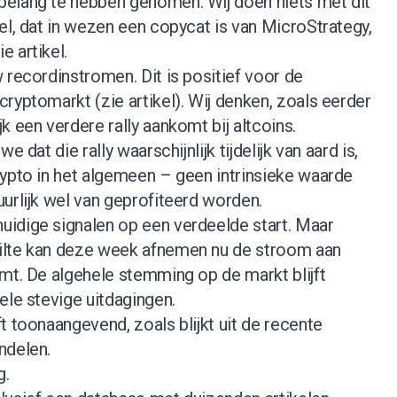
elang te hebben genomen. Wij doen niets met dit
el, dat in wezen een copycat is van MicroStrategy,
ie artikel
.
 recordinstromen. Dit is positief voor de
cryptomarkt (
zie artikel
). Wij denken, zoals eerder
k een verdere rally aankomt bij altcoins.
e dat die rally waarschijnlijk tijdelijk van aard is,
rypto in het algemeen – geen intrinsieke waarde
urlijk wel van geprofiteerd worden.
uidige signalen op een verdeelde start. Maar
ilte kan deze week afnemen nu de stroom aan
mt. De algehele stemming op de markt blijft
ele stevige uitdagingen.
t toonaangevend, zoals blijkt uit de recente
ndelen.
g.