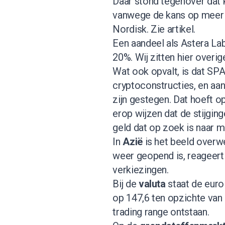
Daar stond tegenover dat 
vanwege de kans op meer 
Nordisk.
Zie artikel
.
Een aandeel als Astera Lab
20%. Wij zitten hier overig
Wat ook opvalt, is dat SPAC
cryptoconstructies, en aand
zijn gestegen. Dat hoeft o
erop wijzen dat de stijgi
geld dat op zoek is naar 
In
Azië
is het beeld overw
weer geopend is, reageert 
verkiezingen.
Bij de
valuta
staat de euro
op 147,6 ten opzichte van
trading range ontstaan.