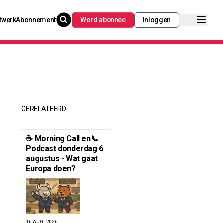
twerk
Abonnement
Word abonnee
Inloggen
GERELATEERD
☕️ Morning Call en📞
Podcast donderdag 6
augustus - Wat gaat
Europa doen?
06 AUG. 2026