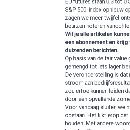
EU futures staan 0,3 tot 0,
S&P 500-index opnieuw op 
zagen we meer twijfel onts
beurzen noteren vanochtend
Wil je alle artikelen kun
een abonnement
en krijg
duizenden berichten.
Op basis van de fair valu
gemengd tot iets lager be
De veronderstelling is da
stroom aan bedrijfsresulta
zou ertoe kunnen leiden d
door een opvallende zomers
Voor vandaag sluiten we ni
opstaan. Het lijkt erop da
houden. Met andere woord