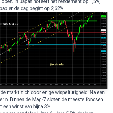
elopen. In Japan noteert het rendement op 1,5%,
s papier de dag begint op 2,62%.
e markt zich door enige wispelturigheid. Na een
 erin. Binnen de Mag-7 sloten de meeste fondsen
t een winst van bijna 3%.