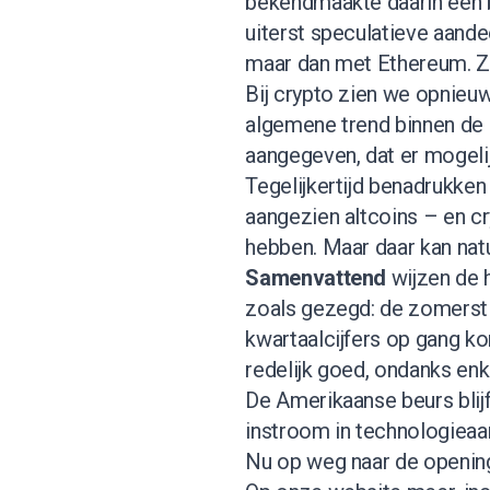
bekendmaakte daarin een b
uiterst speculatieve aande
maar dan met Ethereum.
Z
Bij crypto zien we opnieuw
algemene trend binnen de 
aangegeven, dat er mogelij
Tegelijkertijd benadrukken w
aangezien altcoins – en c
hebben. Maar daar kan natu
Samenvattend
wijzen de h
zoals gezegd: de zomerst
kwartaalcijfers op gang ko
redelijk goed, ondanks enk
De Amerikaanse beurs blijf
instroom in technologieaa
Nu op weg naar de openin