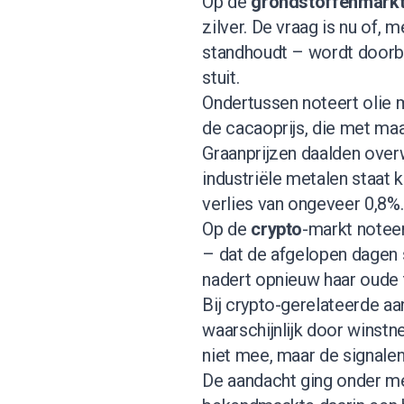
Op de
grondstoffenmark
zilver. De vraag is nu of, m
standhoudt – wordt doorb
stuit.
Ondertussen noteert olie m
de cacaoprijs, die met maa
Graanprijzen daalden over
industriële metalen staat
verlies van ongeveer 0,8%.
Op de
crypto
-markt notee
– dat de afgelopen dagen s
nadert opnieuw haar oude 
Bij crypto-gerelateerde a
waarschijnlijk door winstn
niet mee, maar de signalen 
De aandacht ging onder m