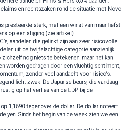
kleinere aandelen Hims & Hers 5,5% daalden,
claims en rechtszaken rond de situatie met Novo
s presteerde sterk, met een winst van maar liefst
ens op een stijging (
zie artikel
).
’s, aandelen die gelinkt zijn aan zeer risicovolle
elen uit de twijfelachtige categorie aanzienlijk
p zichzelf nog niets te betekenen, maar het kan
ngen worden gedragen door een vluchtig sentiment,
momentum, zonder veel aandacht voor risico’s.
egend licht zwak. De Japanse beurs, die vandaag
rustig op het verlies van de LDP bij de
 op 1,1690 tegenover de dollar. De dollar noteert
 de yen. Sinds het begin van de week zien we een