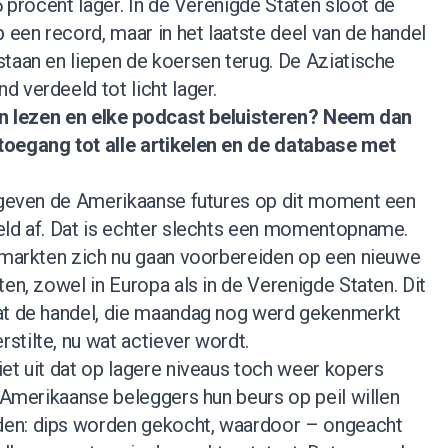
5 procent lager. In de Verenigde Staten sloot de
een record, maar in het laatste deel van de handel
taan en liepen de koersen terug. De Aziatische
 verdeeld tot licht lager.
nen lezen en elke podcast beluisteren?
Neem dan
 toegang tot alle artikelen en de database met
e geven de Amerikaanse futures op dit moment een
eld af. Dat is echter slechts een momentopname.
t markten zich nu gaan voorbereiden op een nieuwe
ten, zowel in Europa als in de Verenigde Staten. Dit
at de handel, die maandag nog werd gekenmerkt
tilte, nu wat actiever wordt.
et uit dat op lagere niveaus toch weer kopers
t Amerikaanse beleggers hun beurs op peil willen
en: dips worden gekocht, waardoor – ongeacht