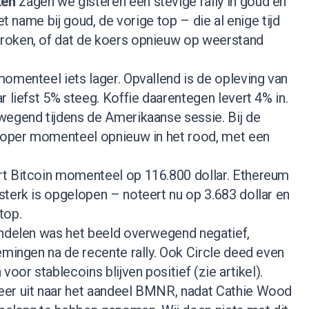
ten
zagen we gisteren een stevige rally in goud en
et name bij goud, de vorige top – die al enige tijd
roken, of dat de koers opnieuw op weerstand
omenteel iets lager. Opvallend is de opleving van
r liefst 5% steeg. Koffie daarentegen levert 4% in.
wegend tijdens de Amerikaanse sessie. Bij de
 koper momenteel opnieuw in het rood, met een
rt Bitcoin momenteel op 116.800 dollar. Ethereum
terk is opgelopen – noteert nu op 3.683 dollar en
top.
andelen was het beeld overwegend negatief,
emingen na de recente rally. Ook Circle deed even
voor stablecoins blijven positief (
zie artikel
).
eer uit naar het aandeel BMNR, nadat Cathie Wood