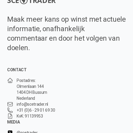
SCE
TRADER
Maak meer kans op winst met actuele
informatie, onafhankelijk
commentaar en door het volgen van
doelen.
CONTACT
Postadres:
Olmenlaan 144
1404 DH Bussum
Nederland
info@scetrader.nl
+31 (0)6 - 29 01 69 30
KvK: 91139953
MEDIA
@scetrader